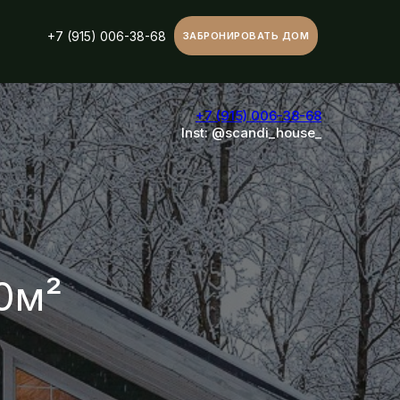
+7 (915) 006-38-68
ЗАБРОНИРОВАТЬ ДОМ
+7 (915) 006-38-68
Inst: @scandi_house_
0м²